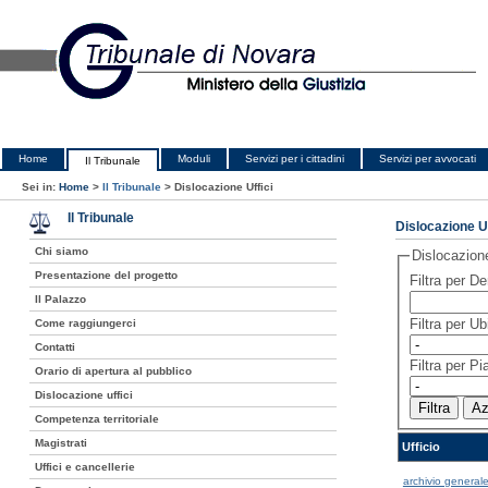
Home
Moduli
Servizi per i cittadini
Servizi per avvocati
Il Tribunale
Sei in:
Home
>
Il Tribunale
>
Dislocazione Uffici
Il Tribunale
Dislocazione Uf
Chi siamo
Dislocazion
Presentazione del progetto
Filtra per 
Il Palazzo
Filtra per U
Come raggiungerci
Contatti
Filtra per Pi
Orario di apertura al pubblico
Dislocazione uffici
Competenza territoriale
Magistrati
Ufficio
Uffici e cancellerie
archivio generale 