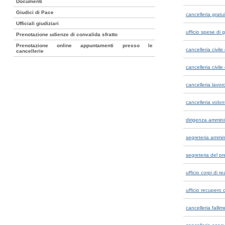
Documenti
Giudici di Pace
cancelleria gratu
Ufficiali giudiziari
ufficio spese di g
Prenotazione udienze di convalida sfratto
Prenotazione online appuntamenti presso le
cancelleria civil
cancellerie
cancelleria civil
cancelleria lavor
cancelleria volont
dirigenza amminis
segreteria ammini
segreteria del p
ufficio corpi di re
ufficio recupero c
cancelleria falli