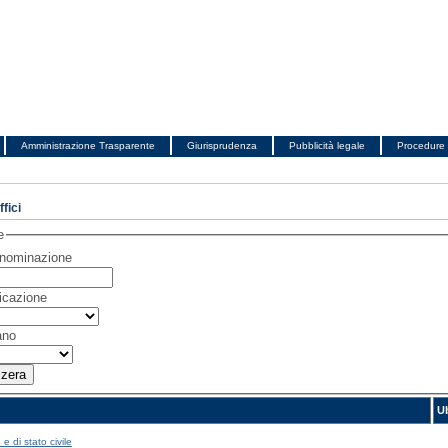
Amministrazione Trasparente
Giurisprudenza
Pubblicità legale
Procedure 
fici
e
Denominazione
bicazione
ano
U
e di stato civile