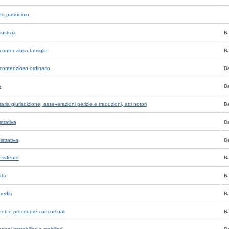
ito patrocinio
iustizia
B
e contenzioso famiglia
B
e contenzioso ordinario
B
o
B
aria giurisdizione, asseverazioni perizie e traduzioni, atti notori
B
trativa
B
strativa
B
residente
B
ato
B
rediti
B
menti e procedure concorsuali
B