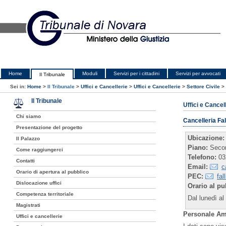
Home
Moduli
Servizi per i cittadini
Servizi per avvocati
Il Tribunale
Sei in:
Home
>
Il Tribunale
>
Uffici e Cancellerie
>
Uffici e Cancellerie
>
Settore Civile
>
Il Tribunale
Uffici e Cancel
Chi siamo
Cancelleria Fa
Presentazione del progetto
Ubicazione:
Il Palazzo
Piano:
Secon
Come raggiungerci
Telefono:
03
Contatti
Email:
c
Orario di apertura al pubblico
PEC:
fal
Dislocazione uffici
Orario al pu
Competenza territoriale
Dal lunedì al
Magistrati
Personale Am
Uffici e cancellerie