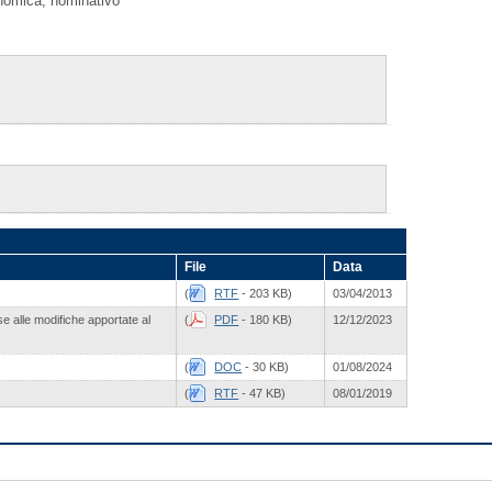
onomica, nominativo
File
Data
(
RTF
- 203 KB)
03/04/2013
ase alle modifiche apportate al
(
PDF
- 180 KB)
12/12/2023
(
DOC
- 30 KB)
01/08/2024
(
RTF
- 47 KB)
08/01/2019