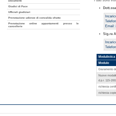
I dati sono vi
Documenti
Giudici di Pace
Dott.ss
Ufficiali giudiziari
Incari
Prenotazione udienze di convalida sfratto
Telefo
Prenotazione online appuntamenti presso le
Email:
cancellerie
Sig.ra A
Incaric
Telefo
Modulistica
Modulo
Giuramento del
Nuove modalità 
d.p.r. 115-200
richiesta cert
richiesta copi