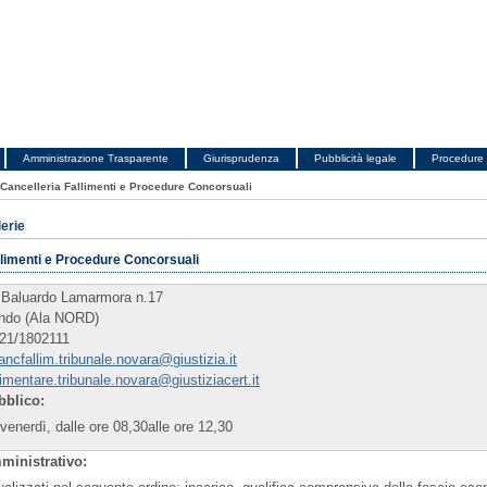
Amministrazione Trasparente
Giurisprudenza
Pubblicità legale
Procedure 
Cancelleria Fallimenti e Procedure Concorsuali
lerie
llimenti e Procedure Concorsuali
Baluardo Lamarmora n.17
do (Ala NORD)
21/1802111
ancfallim.tribunale.novara@giustizia.it
limentare.tribunale.novara@giustiziacert.it
bblico:
 venerdì, dalle ore 08,30alle ore 12,30
ministrativo: