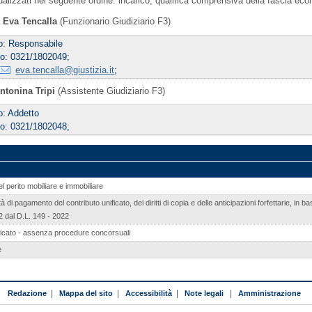
sualizzati nel seguente ordine: incarico, qualifica comprensiva della fascia ec
a Eva Tencalla
(Funzionario Giudiziario F3)
co: Responsabile
no: 0321/1802049;
eva.tencalla@giustizia.it
;
ntonina Tripi
(Assistente Giudiziario F3)
o: Addetto
no: 0321/1802048;
 perito mobiliare e immobiliare
di pagamento del contributo unificato, dei diritti di copia e delle anticipazioni forfettarie, in b
2 dal D.L. 149 - 2022
ificato - assenza procedure concorsuali
e
Redazione
|
Mappa del sito
|
Accessibilità
|
Note legali
|
Amministrazione