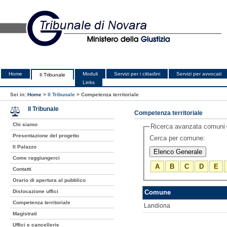
Home
Moduli
Servizi per i cittadini
Servizi per avvocati
Il Tribunale
Links
Sei in:
Home
>
Il Tribunale
>
Competenza territoriale
Il Tribunale
Competenza territoriale
Chi siamo
Ricerca avanzata comuni
Presentazione del progetto
Cerca per comune:
Il Palazzo
Come raggiungerci
A
B
C
D
E
Contatti
Orario di apertura al pubblico
Dislocazione uffici
Comune
Competenza territoriale
Landiona
Magistrati
Uffici e cancellerie