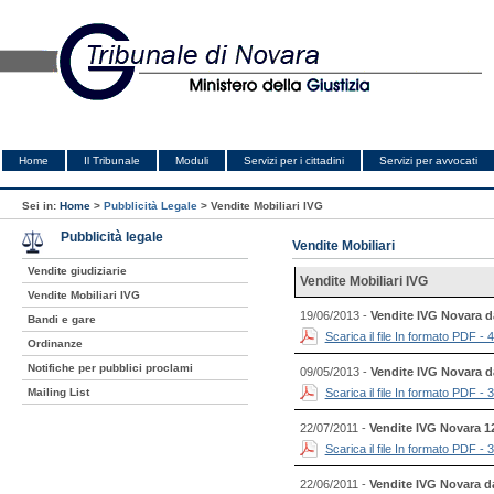
Home
Il Tribunale
Moduli
Servizi per i cittadini
Servizi per avvocati
Sei in:
Home
>
Pubblicità Legale
>
Vendite Mobiliari IVG
Pubblicità legale
Vendite Mobiliari
Vendite giudiziarie
Vendite Mobiliari IVG
Vendite Mobiliari IVG
19/06/2013 -
Vendite IVG Novara da
Bandi e gare
Scarica il file In formato PDF - 
Ordinanze
Notifiche per pubblici proclami
09/05/2013 -
Vendite IVG Novara d
Mailing List
Scarica il file In formato PDF - 
22/07/2011 -
Vendite IVG Novara 1
Scarica il file In formato PDF - 
22/06/2011 -
Vendite IVG Novara dal