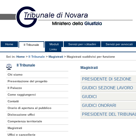
Home
Moduli
Servizi per i cittadini
Servizi per avvocati
Il Tribunale
Links
Sei in:
Home
>
Il Tribunale
>
Magistrati
>
Magistrati suddivisi per funzione
Il Tribunale
Magistrati
Chi siamo
PRESIDENTE DI SEZIONE
Presentazione del progetto
GIUDICI SEZIONE LAVORO
Il Palazzo
Come raggiungerci
GIUDICI
Contatti
GIUDICI ONORARI
Orario di apertura al pubblico
PRESIDENTE DEL TRIBUNA
Dislocazione uffici
Competenza territoriale
Magistrati
Uffici e cancellerie