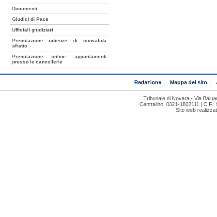
Documenti
Giudici di Pace
Ufficiali giudiziari
Prenotazione udienze di convalida
sfratto
Prenotazione online appuntamenti
presso le cancellerie
Redazione
|
Mappa del sito
|
Tribunale di Novara - Via Bal
Centralino: 0321-1802111 | C.F.:
Sito web realizza