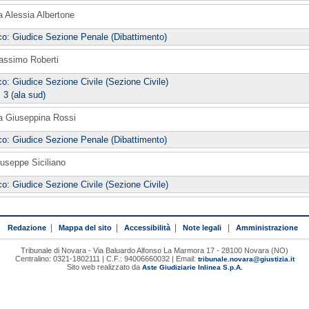
a Alessia Albertone
co: Giudice Sezione Penale (Dibattimento)
assimo Roberti
co: Giudice Sezione Civile (Sezione Civile)
 3 (ala sud)
a Giuseppina Rossi
co: Giudice Sezione Penale (Dibattimento)
iuseppe Siciliano
co: Giudice Sezione Civile (Sezione Civile)
Redazione
|
Mappa del sito
|
Accessibilità
|
Note legali
|
Amministrazione
Tribunale di Novara - Via Baluardo Alfonso La Marmora 17 - 28100 Novara (NO)
Centralino: 0321-1802111 | C.F.: 94006660032 | Email:
tribunale.novara@giustizia.it
Sito web realizzato da
Aste Giudiziarie Inlinea S.p.A.