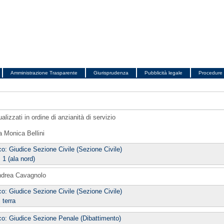
Amministrazione Trasparente
Giurisprudenza
Pubblicità legale
Procedure 
ualizzati in ordine di anzianità di servizio
a Monica Bellini
co: Giudice Sezione Civile (Sezione Civile)
 1 (ala nord)
ndrea Cavagnolo
co: Giudice Sezione Civile (Sezione Civile)
 terra
co: Giudice Sezione Penale (Dibattimento)