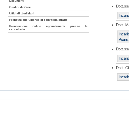
Documenti
Dott.ss
Giudici di Pace
Ufficiali giudiziari
Incari
Prenotazione udienze di convalida sfratto
Dott. M
Prenotazione online appuntamenti presso le
cancellerie
Incari
Piano:
Dott.ss
Incari
Dott. G
Incari