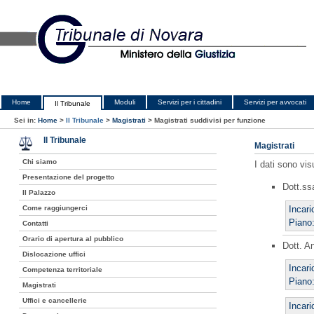
Home
Moduli
Servizi per i cittadini
Servizi per avvocati
Il Tribunale
Sei in:
Home
>
Il Tribunale
>
Magistrati
>
Magistrati suddivisi per funzione
Il Tribunale
Magistrati
Chi siamo
I dati sono vis
Presentazione del progetto
Dott.ss
Il Palazzo
Incari
Come raggiungerci
Piano:
Contatti
Orario di apertura al pubblico
Dott. A
Dislocazione uffici
Incari
Competenza territoriale
Piano:
Magistrati
Uffici e cancellerie
Incari