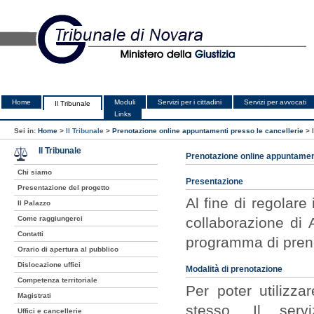
Home
Moduli
Servizi per i cittadini
Servizi per avvocati
Il Tribunale
Links
Sei in:
Home
>
Il Tribunale
>
Prenotazione online appuntamenti presso le cancellerie
>
Il Tribunale
Prenotazione online appuntament
Chi siamo
Presentazione
Presentazione del progetto
Al fine di regolare
Il Palazzo
Come raggiungerci
collaborazione di 
Contatti
programma di prenot
Orario di apertura al pubblico
Dislocazione uffici
Modalità di prenotazione
Competenza territoriale
Per poter utilizza
Magistrati
stesso. Il serv
Uffici e cancellerie