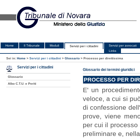
Home
Il Tribunale
Moduli
Servizi per avvocati
Servizi per i cittadini
Links
Sei in:
Home
>
Servizi per i cittadini
>
Glossario
>
Processo per direttissima
Servizi per i cittadini
Glossario dei termini giuridici
Glossario
PROCESSO PER DIRET
Albo C.T.U. e Periti
E' un procedimento
veloce, a cui si può
di confessione dell
prove, viene meno 
per cui il processo
preliminare e, nella