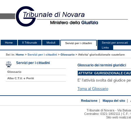
Home
Il Tribunale
Moduli
Servizi per avvocati
Servizi per i cittadini
Links
Sei in:
Home
>
Servizi per i cittadini
>
Glossario
>
Attivita' giurisdizionale cautelare
Servizi per i cittadini
Glossario dei termini giuridici
Glossario
ATTIVITA' GIURISDIZIONALE CA
Albo C.T.U. e Periti
E' l'attività svolta dal giudice 
Torna al Glossario
Redazione
|
Mappa del sito
|
Tribunale di Novara - Via Bal
Centralino: 0321-1802111 | C.F.:
Sito web realizza