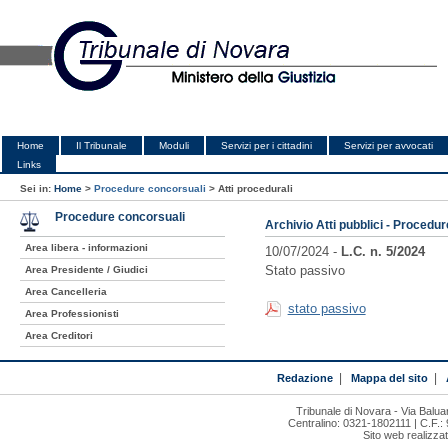
Home
Il Tribunale
Moduli
Servizi per i cittadini
Servizi per avvocati
Links
Sei in:
Home
>
Procedure concorsuali
>
Atti procedurali
Procedure concorsuali
Archivio Atti pubblici - Procedu
Area libera - informazioni
10/07/2024 -
L.C. n. 5/2024
Stato passivo
Area Presidente / Giudici
Area Cancelleria
stato passivo
Area Professionisti
Area Creditori
Redazione
|
Mappa del sito
|
Tribunale di Novara - Via Bal
Centralino: 0321-1802111 | C.F.:
Sito web realizza