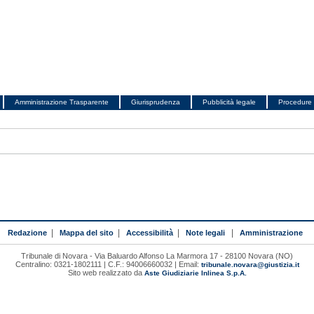
Amministrazione Trasparente
Giurisprudenza
Pubblicità legale
Procedure 
Redazione
|
Mappa del sito
|
Accessibilità
|
Note legali
|
Amministrazione
Tribunale di Novara - Via Baluardo Alfonso La Marmora 17 - 28100 Novara (NO)
Centralino: 0321-1802111 | C.F.: 94006660032 | Email:
tribunale.novara@giustizia.it
Sito web realizzato da
Aste Giudiziarie Inlinea S.p.A.