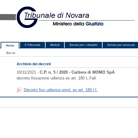
Il Tribunale
Moduli
Servizi per i cittadini
Servizi per avvocati
Home
Sei in:
Archivio dei decreti
10/11/2021 -
C.P. n. 5 / 2020 - Cartiera di MOMO SpA
decreto fissazione udienza ex art. 180 L.Fall.
Decreto fiss udienza omol. ex art. 180 l.f.