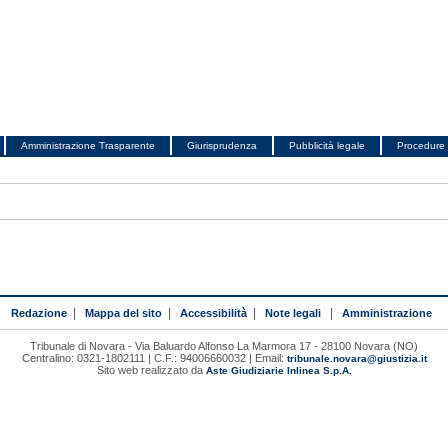
Amministrazione Trasparente
Giurisprudenza
Pubblicità legale
Procedure 
Redazione
|
Mappa del sito
|
Accessibilità
|
Note legali
|
Amministrazione
Tribunale di Novara - Via Baluardo Alfonso La Marmora 17 - 28100 Novara (NO)
Centralino: 0321-1802111 | C.F.: 94006660032 | Email:
tribunale.novara@giustizia.it
Sito web realizzato da
Aste Giudiziarie Inlinea S.p.A.