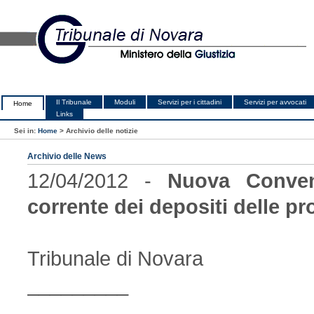
Il Tribunale
Moduli
Servizi per i cittadini
Servizi per avvocati
Home
Links
Sei in:
Home
>
Archivio delle notizie
Archivio delle News
12/04/2012 -
Nuova Conven
corrente dei depositi delle p
Tribunale di Novara
_________