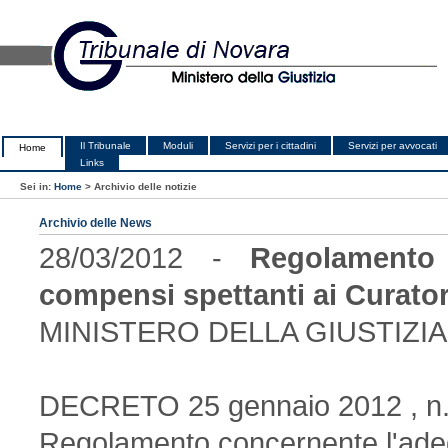
Il Tribunale
Moduli
Servizi per i cittadini
Servizi per avvocati
Home
Links
Sei in:
Home
>
Archivio delle notizie
Archivio delle News
28/03/2012 -
Regolamento
compensi spettanti ai Curatori
MINISTERO DELLA GIUSTIZIA
DECRETO 25 gennaio 2012 , n.
Regolamento concernente l'ade