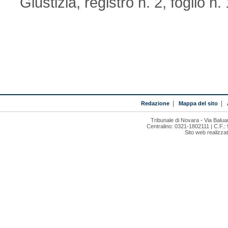
Giustizia, registro n. 2, foglio n.
Redazione
|
Mappa del sito
|
Tribunale di Novara - Via Bal
Centralino: 0321-1802111 | C.F.:
Sito web realizza