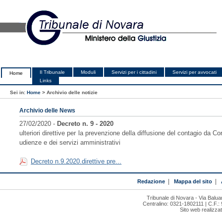
Il Tribunale
Moduli
Servizi per i cittadini
Servizi per avvocati
Home
Links
Sei in:
Home
>
Archivio delle notizie
Archivio delle News
27/02/2020 -
Decreto n. 9 - 2020
ulteriori direttive per la prevenzione della diffusione del contagio da C
udienze e dei servizi amministrativi
Decreto n.9.2020.direttive pre...
Redazione
|
Mappa del sito
|
Tribunale di Novara - Via Bal
Centralino: 0321-1802111 | C.F.:
Sito web realizza