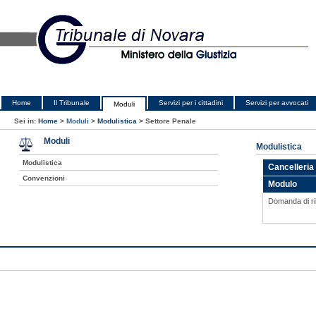
Home
Il Tribunale
Servizi per i cittadini
Servizi per avvocati
Moduli
Sei in:
Home
>
Moduli
>
Modulistica
>
Settore Penale
Moduli
Modulistica
Modulistica
Cancelleria
Convenzioni
Modulo
Domanda di ril