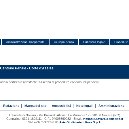
Amministrazione Trasparente
Giurisprudenza
Pubblicità legale
Procedure 
 Centrale Penale - Corte d’Assise
ascio certificato attestante l’assenza di procedure concorsuali pendenti
Redazione
|
Mappa del sito
|
Accessibilità
|
Note legali
|
Amministrazione
Tribunale di Novara - Via Baluardo Alfonso La Marmora 17 - 28100 Novara (NO)
Centralino: 0321-1802111 | C.F.: 94006660032 | Email:
tribunale.novara@giustizia.it
Sito web realizzato da
Aste Giudiziarie Inlinea S.p.A.