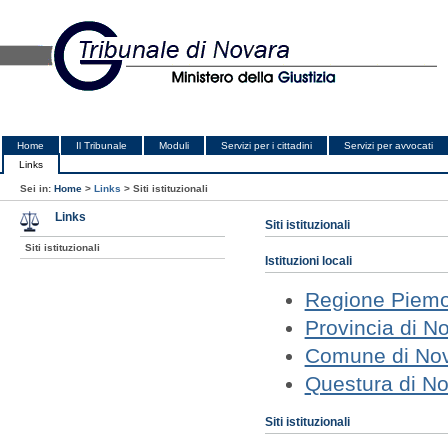
Home
Il Tribunale
Moduli
Servizi per i cittadini
Servizi per avvocati
Links
Sei in:
Home
>
Links
>
Siti istituzionali
Links
Siti istituzionali
Siti istituzionali
Istituzioni locali
Regione Piem
Provincia di N
Comune di No
Questura di N
Siti istituzionali