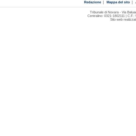
Redazione
|
Mappa del sito
|
Tribunale di Novara - Via Bal
Centralino: 0321-1802111 | C.F.:
Sito web realizza