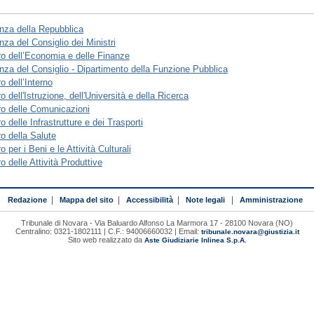
nza della Repubblica
nza del Consiglio dei Ministri
ro dell’Economia e delle Finanze
nza del Consiglio - Dipartimento della Funzione Pubblica
o dell’Interno
o dell'Istruzione, dell'Università e della Ricerca
ro delle Comunicazioni
o delle Infrastrutture e dei Trasporti
ro della Salute
o per i Beni e le Attività Culturali
o delle Attività Produttive
Redazione
|
Mappa del sito
|
Accessibilità
|
Note legali
|
Amministrazione
Tribunale di Novara - Via Baluardo Alfonso La Marmora 17 - 28100 Novara (NO)
Centralino: 0321-1802111 | C.F.: 94006660032 | Email:
tribunale.novara@giustizia.it
Sito web realizzato da
Aste Giudiziarie Inlinea S.p.A.