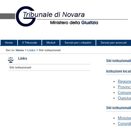
Home
Il Tribunale
Moduli
Servizi per i cittadini
Servizi per avvocati
Sei in:
Home
>
Links
>
Siti istituzionali
Links
Siti istituzionali
Siti istituzionali
Istituzioni local
Region
Provinc
Comune
Questur
Siti istituzionali
Minister
Consigl