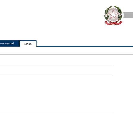
oncorsuali
Links