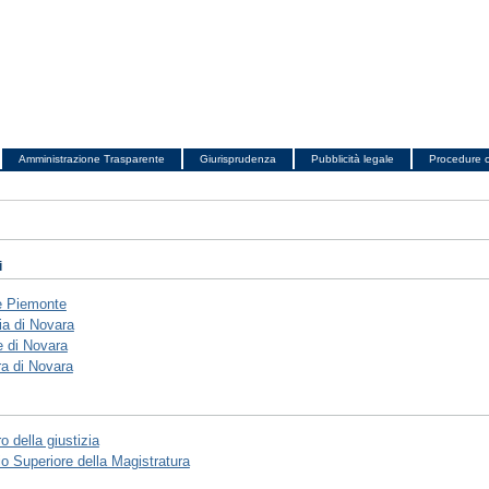
Amministrazione Trasparente
Giurisprudenza
Pubblicità legale
Procedure c
i
e Piemonte
ia di Novara
 di Novara
a di Novara
o della giustizia
io Superiore della Magistratura