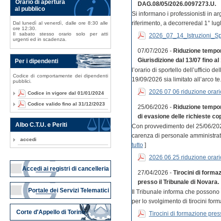
Orario di apertura
DAG.08/05/2026.0097273.U.
al pubblico
Si informano i professionisti in a
riferimento, a decorreredal 1° lugli
Dal lunedì al venerdì, dalle ore 8:30 alle
ore 12:30.
Il sabato stesso orario solo per atti
2026_07_14_Istruzioni_S
urgenti ed in scadenza.
07/07/2026 -
Riduzione tempor
Giurisdizione dal 13/07 fino al
Per i dipendenti
l’orario di sportello dell’ufficio 
Codice di comportamente dei dipendenti
19/09/2026 sia limitato all’arco te.
pubblici.
2026 07 06 riduzione orar
Codice in vigore dal 01/01/2024
Codice valido fino al 31/12/2023
25/06/2026 -
Riduzione tempora
di evasione delle richieste cop
Albo C.T.U. e Periti
Con provvedimento del 25/06/202
carenza di personale amministrativo
accedi
tutto
]
2026 06 25 riduzione orari
Accedi ai registri di cancelleria
27/04/2026 -
Tirocini di forma
presso il Tribunale di Novara.
Portale dei Servizi Telematici
Il Tribunale informa che possono
per lo svolgimento di tirocini forma
Corte d'Appello di Torino
Tirocini di formazione press