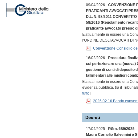
09/04/2026 -
CONVENZIONE PE
PRATICANTI AVVOCATI PRES
D.L. N. 98/2011 CONVERTITO 
58/2016 (Regolamento recante d
praticante avvocato presso gli 
E'attualmente in essere una Co
l’ORDINE DEGLI AVVOCATI DI 
Convenzione Consiglio dell
16/02/2026 -
Procedura finaliz
cui perfezionare una (nuova) 
gestione di conti di deposito 
fallimentari alle migliori condi
E'attualmente in essere una Conv
evidenza pubblica, tra il Tribuna
tutto
]
2026 02 16 Bando conven
Decreti
17/04/2025 -
RG n. 689/2025 - 
Mauro Cornelio Salvemini e St