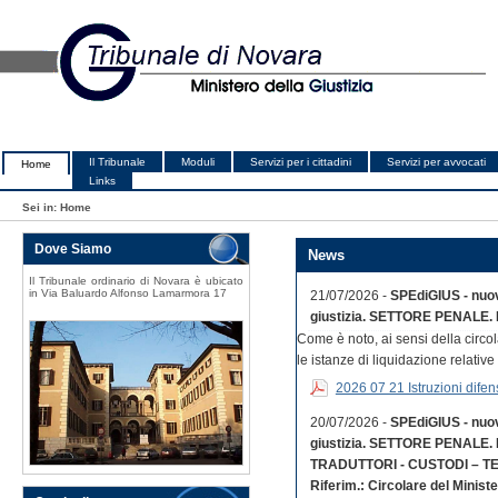
Il Tribunale
Moduli
Servizi per i cittadini
Servizi per avvocati
Home
Links
Sei in:
Home
Dove Siamo
News
Il Tribunale ordinario di Novara è ubicato
in Via Baluardo Alfonso Lamarmora 17
21/07/2026 -
SPEdiGIUS - nuovo
giustizia. SETTORE PENALE. 
Come è noto, ai sensi della circol
le istanze di liquidazione relative 
2026 07 21 Istruzioni difens
20/07/2026 -
SPEdiGIUS - nuovo
giustizia. SETTORE PENALE. 
TRADUTTORI - CUSTODI – TE
Riferim.: Circolare del Ministe