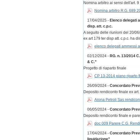
Nomina arbitro ai sensi dell'art. 9
Nomina arbitro R.G. 689 
17/04/2025 -
Elenco delegati a
disp. att. c.p.c.
A seguito delle riunioni del 20/0
ex art 179 ter disp att. c.p.c. ha 
elenco delegati ammessi a
02/12/2024 -
RG. n. 13/2014 C
& C.”
Progetto di riaparto finale
CP 13-2014 piano riparto f
26/09/2024 -
Concordato Prev
Deposito rendiconto finale ex art.
Arona Petroli Sas rendicon
06/05/2024 -
Concordato Preve
Deposito rendiconto finale e par
doc 009 Parere C.G. Rendi
17/04/2024 -
Concordato Preven
liquidazione”