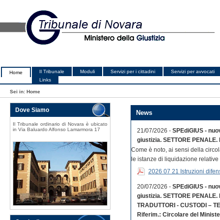
Il Tribunale
Moduli
Servizi per i cittadini
Servizi per avvocati
Home
Links
Sei in:
Home
Dove Siamo
News
Il Tribunale ordinario di Novara è ubicato
in Via Baluardo Alfonso Lamarmora 17
21/07/2026 -
SPEdiGIUS - nuovo
giustizia. SETTORE PENALE. 
Come è noto, ai sensi della circol
le istanze di liquidazione relative 
2026 07 21 Istruzioni difens
20/07/2026 -
SPEdiGIUS - nuovo
giustizia. SETTORE PENALE. 
TRADUTTORI - CUSTODI – TE
Riferim.: Circolare del Ministe