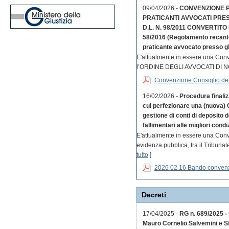
09/04/2026 -
CONVENZIONE PE
PRATICANTI AVVOCATI PRES
D.L. N. 98/2011 CONVERTITO 
58/2016 (Regolamento recante d
praticante avvocato presso gli 
E'attualmente in essere una Co
l’ORDINE DEGLI AVVOCATI DI 
Convenzione Consiglio dell
16/02/2026 -
Procedura finaliz
cui perfezionare una (nuova) 
gestione di conti di deposito 
fallimentari alle migliori condi
E'attualmente in essere una Conv
evidenza pubblica, tra il Tribuna
tutto
]
2026 02 16 Bando conven
Decreti
17/04/2025 -
RG n. 689/2025 - 
Mauro Cornelio Salvemini e St