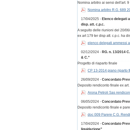
Nomina arbitro ai sensi dell'art. 9
Nomina arbitro R.G. 689 
17/04/2025 -
Elenco delegati a
disp. att. c.p.c.
A seguito delle riunioni del 20/0
ex art 179 ter disp att. c.p.c. ha 
elenco delegati ammessi a
02/12/2024 -
RG. n. 13/2014 C
& C.”
Progetto di riaparto finale
CP 13-2014 piano riparto f
26/09/2024 -
Concordato Prev
Deposito rendiconto finale ex art.
Arona Petroli Sas rendicon
06/05/2024 -
Concordato Preve
Deposito rendiconto finale e par
doc 009 Parere C.G. Rendi
17/04/2024 -
Concordato Preven
liquidazione”