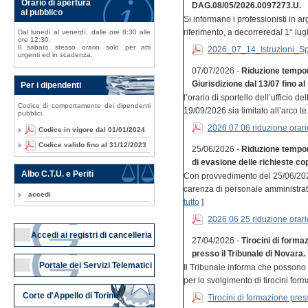
Orario di apertura
DAG.08/05/2026.0097273.U.
al pubblico
Si informano i professionisti in a
riferimento, a decorreredal 1° lugli
Dal lunedì al venerdì, dalle ore 8:30 alle
ore 12:30.
Il sabato stesso orario solo per atti
2026_07_14_Istruzioni_S
urgenti ed in scadenza.
07/07/2026 -
Riduzione tempor
Giurisdizione dal 13/07 fino al
Per i dipendenti
l’orario di sportello dell’ufficio 
Codice di comportamente dei dipendenti
19/09/2026 sia limitato all’arco te.
pubblici.
2026 07 06 riduzione orar
Codice in vigore dal 01/01/2024
Codice valido fino al 31/12/2023
25/06/2026 -
Riduzione tempora
di evasione delle richieste cop
Albo C.T.U. e Periti
Con provvedimento del 25/06/202
carenza di personale amministrativo
accedi
tutto
]
2026 06 25 riduzione orari
Accedi ai registri di cancelleria
27/04/2026 -
Tirocini di forma
presso il Tribunale di Novara.
Portale dei Servizi Telematici
Il Tribunale informa che possono
per lo svolgimento di tirocini forma
Corte d'Appello di Torino
Tirocini di formazione press