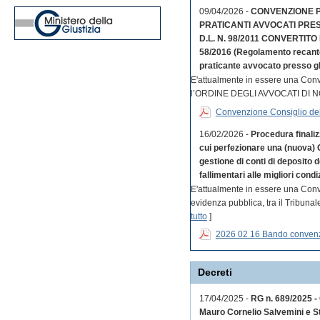
09/04/2026 -
CONVENZIONE PE
PRATICANTI AVVOCATI PRES
D.L. N. 98/2011 CONVERTITO 
58/2016 (Regolamento recante d
praticante avvocato presso gli 
E'attualmente in essere una Co
l’ORDINE DEGLI AVVOCATI DI 
Convenzione Consiglio dell
16/02/2026 -
Procedura finaliz
cui perfezionare una (nuova) 
gestione di conti di deposito 
fallimentari alle migliori condi
E'attualmente in essere una Conv
evidenza pubblica, tra il Tribuna
tutto
]
2026 02 16 Bando conven
Decreti
17/04/2025 -
RG n. 689/2025 - 
Mauro Cornelio Salvemini e St