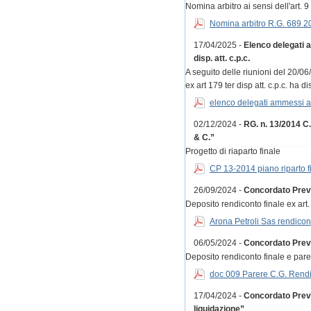
Nomina arbitro ai sensi dell'art. 9
Nomina arbitro R.G. 689 
17/04/2025 -
Elenco delegati a
disp. att. c.p.c.
A seguito delle riunioni del 20/0
ex art 179 ter disp att. c.p.c. ha 
elenco delegati ammessi a
02/12/2024 -
RG. n. 13/2014 C
& C.”
Progetto di riaparto finale
CP 13-2014 piano riparto f
26/09/2024 -
Concordato Prev
Deposito rendiconto finale ex art.
Arona Petroli Sas rendicon
06/05/2024 -
Concordato Preve
Deposito rendiconto finale e par
doc 009 Parere C.G. Rendi
17/04/2024 -
Concordato Preven
liquidazione”