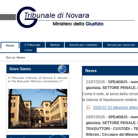
Il Tribunale
Moduli
Servizi per i cittadini
Servizi per avvocati
Home
Links
Sei in:
Home
Dove Siamo
News
Il Tribunale ordinario di Novara è ubicato
in Via Baluardo Alfonso Lamarmora 17
21/07/2026 -
SPEdiGIUS - nuovo
giustizia. SETTORE PENALE. 
Come è noto, ai sensi della circol
le istanze di liquidazione relative 
2026 07 21 Istruzioni difens
20/07/2026 -
SPEdiGIUS - nuovo
giustizia. SETTORE PENALE. 
TRADUTTORI - CUSTODI – TE
Riferim.: Circolare del Ministe