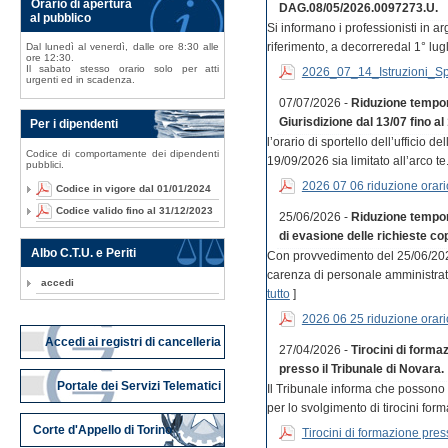
Orario di apertura
DAG.08/05/2026.0097273.U.
al pubblico
Si informano i professionisti in a
riferimento, a decorreredal 1° lugli
Dal lunedì al venerdì, dalle ore 8:30 alle
ore 12:30.
Il sabato stesso orario solo per atti
2026_07_14_Istruzioni_S
urgenti ed in scadenza.
07/07/2026 -
Riduzione tempor
Giurisdizione dal 13/07 fino al
Per i dipendenti
l’orario di sportello dell’ufficio 
Codice di comportamente dei dipendenti
19/09/2026 sia limitato all’arco te.
pubblici.
2026 07 06 riduzione orar
Codice in vigore dal 01/01/2024
Codice valido fino al 31/12/2023
25/06/2026 -
Riduzione tempora
di evasione delle richieste cop
Albo C.T.U. e Periti
Con provvedimento del 25/06/202
carenza di personale amministrativo
accedi
tutto
]
2026 06 25 riduzione orari
Accedi ai registri di cancelleria
27/04/2026 -
Tirocini di forma
presso il Tribunale di Novara.
Portale dei Servizi Telematici
Il Tribunale informa che possono
per lo svolgimento di tirocini forma
Corte d'Appello di Torino
Tirocini di formazione press