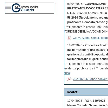
09/04/2026 -
CONVENZIONE PE
PRATICANTI AVVOCATI PRES
D.L. N. 98/2011 CONVERTITO 
58/2016 (Regolamento recante d
praticante avvocato presso gli 
E'attualmente in essere una Co
l’ORDINE DEGLI AVVOCATI DI 
Convenzione Consiglio dell
16/02/2026 -
Procedura finaliz
cui perfezionare una (nuova) 
gestione di conti di deposito 
fallimentari alle migliori condi
E'attualmente in essere una Conv
evidenza pubblica, tra il Tribuna
tutto
]
2026 02 16 Bando conven
Decreti
17/04/2025 -
RG n. 689/2025 - 
Mauro Cornelio Salvemini e St