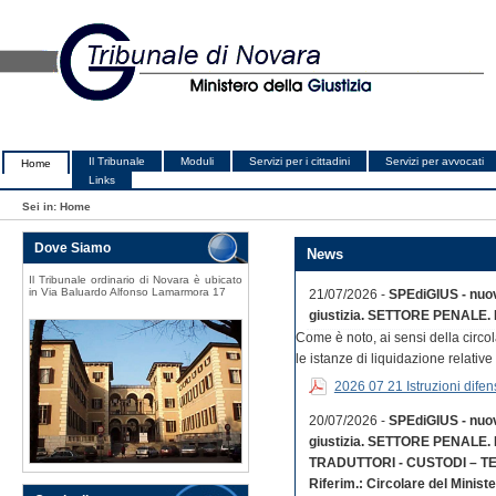
Il Tribunale
Moduli
Servizi per i cittadini
Servizi per avvocati
Home
Links
Sei in:
Home
Dove Siamo
News
Il Tribunale ordinario di Novara è ubicato
in Via Baluardo Alfonso Lamarmora 17
21/07/2026 -
SPEdiGIUS - nuovo
giustizia. SETTORE PENALE. 
Come è noto, ai sensi della circol
le istanze di liquidazione relative 
2026 07 21 Istruzioni difens
20/07/2026 -
SPEdiGIUS - nuovo
giustizia. SETTORE PENALE. 
TRADUTTORI - CUSTODI – TE
Riferim.: Circolare del Ministe