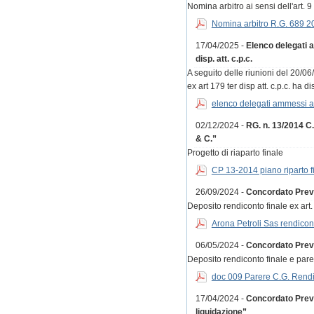
Nomina arbitro ai sensi dell'art. 9
Nomina arbitro R.G. 689 
17/04/2025 -
Elenco delegati a
disp. att. c.p.c.
A seguito delle riunioni del 20/0
ex art 179 ter disp att. c.p.c. ha 
elenco delegati ammessi a
02/12/2024 -
RG. n. 13/2014 C
& C.”
Progetto di riaparto finale
CP 13-2014 piano riparto f
26/09/2024 -
Concordato Prev
Deposito rendiconto finale ex art.
Arona Petroli Sas rendicon
06/05/2024 -
Concordato Preve
Deposito rendiconto finale e par
doc 009 Parere C.G. Rendi
17/04/2024 -
Concordato Preven
liquidazione”