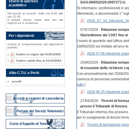
Orario di apertura
DAG.08/05/2026.0097273.U.
al pubblico
Si informano i professionisti in a
riferimento, a decorreredal 1° lugli
Dal lunedì al venerdì, dalle ore 8:30 alle
ore 12:30.
Il sabato stesso orario solo per atti
2026_07_14_Istruzioni_S
urgenti ed in scadenza.
07/07/2026 -
Riduzione tempor
Giurisdizione dal 13/07 fino al
Per i dipendenti
l’orario di sportello dell’ufficio 
Codice di comportamente dei dipendenti
19/09/2026 sia limitato all’arco te.
pubblici.
2026 07 06 riduzione orar
Codice in vigore dal 01/01/2024
Codice valido fino al 31/12/2023
25/06/2026 -
Riduzione tempora
di evasione delle richieste cop
Albo C.T.U. e Periti
Con provvedimento del 25/06/202
carenza di personale amministrativo
accedi
tutto
]
2026 06 25 riduzione orari
Accedi ai registri di cancelleria
27/04/2026 -
Tirocini di forma
presso il Tribunale di Novara.
Portale dei Servizi Telematici
Il Tribunale informa che possono
per lo svolgimento di tirocini forma
Corte d'Appello di Torino
Tirocini di formazione press